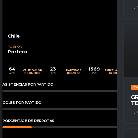
Chile
POSITION
Portero
64
23
1569
CALIFICACIÓN
PARTIDOS
PUNTUACIÓN
AVG
AVG
AVG
PROMEDIO
JUGADOS
GLOBAL
ASISTENCIAS POR PARTIDO
0
%
EV
GR
TE
GOLES POR PARTIDO
0
%
PORCENTAJE DE DERROTAS
22
%