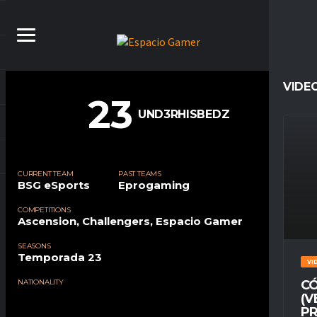
VIDE
23
UND3RHISBEDZ
CURRENT TEAM
PAST TEAMS
BSG eSports
Eprogaming
COMPETITIONS
Ascension, Challengers, Espacio Gamer
SEASONS
Temporada 23
VI
NATIONALITY
CÓ
(V
PR