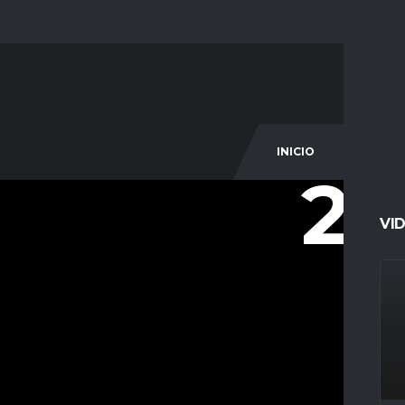
INICIO
COM
20
VI