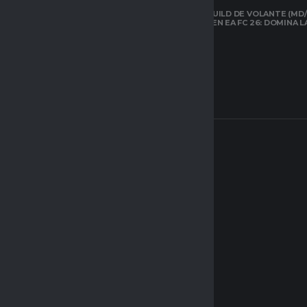
ESPACIO GAMER
LA MEJOR BUILD DE VOLANTE (MD/
CARRILERO EN EA FC 26: DOMINA 
ARQUETIPOS EN
CLUBES PRO DE
EAFC26: TODO LO
QUE DEBES SABER
SOBRE EL NUEVO
SISTEMA