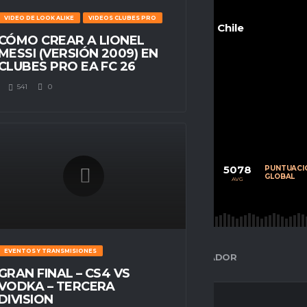
VIDEO DE LOOK ALIKE
VIDEOS CLUBES PRO
Chile
CÓMO CREAR A LIONEL
MESSI (VERSIÓN 2009) EN
CLUBES PRO EA FC 26
541
0
POSITION
Medio
Campista
75
64
5078
CALIFICACIÓN
PARTIDOS
PUNTUACI
PROMEDIO
JUGADOS
GLOBAL
AVG
AVG
AVG
ESPACIO GAMER
EVENTOS Y TRANSMISIONES
ESTADÍSTICAS DEL JUGADOR
GRAN FINAL – CS4 VS
VODKA – TERCERA
DIVISION