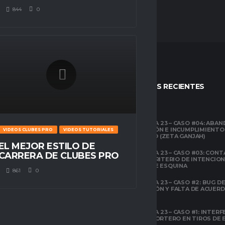
844
0
STOS
ENTRADAS RECIENTES
CLUBES PRO
TEMPORADA 23 – CASO #04: ABA
COMPETICIÓN E INCUMPLIMIENTO
ESPACIO GAMER
VIDEOS CLUBES PRO
VIDEOS TUTORIALES
ECONÓMICO (ZETA GANJAH)
TUTORIALES
EL MEJOR ESTILO DE
¿QUÉ ES CLUBES
TEMPORADA 23 – CASO #03: CONT
CARRERA DE CLUBES PRO
PRO?
EL ÁREA Y CRITERIO DE INTENCIO
EN TIROS DE ESQUINA
861
0
CLUBES PRO
TEMPORADA 23 – CASO #2: BUG DE 
ESPACIO GAMER
DESCONEXIÓN Y FALTA DE ACUER
TODOS LOS
PREVIOS
ATRIBUTOS DE FIFA
22 EXPLICADOS
TEMPORADA 23 – CASO #1: INTERF
ILEGAL AL PORTERO EN TIROS DE
CLUBES PRO