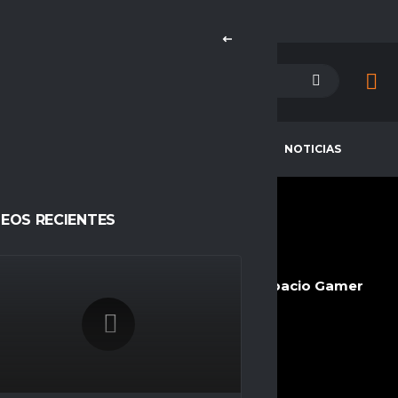
PETENCIAS
CAMPEONES
NOTICIAS
DEOS RECIENTES
T_TGABOT_T
CURRENT TEAM
COMPETITIONS
San Lorenzo eSp
Ascension, Espacio Gamer
SEASONS
Temporada 23
NATIONALITY