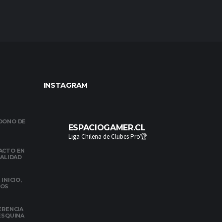
INSTAGRAM
NDONO DE
ESPACIOGAMER.CL
Liga Chilena de Clubes Pro🏆
ACTO EN
NALIDAD
INICIO,
DOS
ERENCIA
 ESQUINA