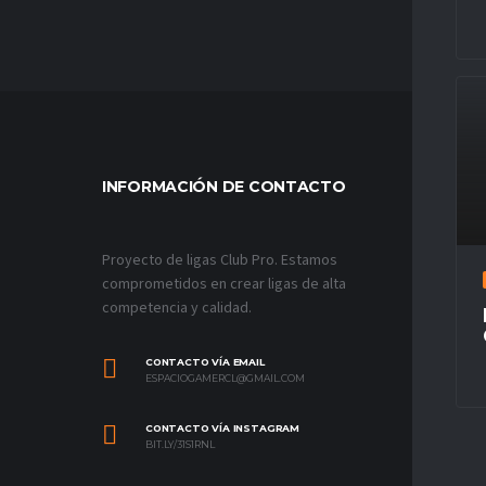
INFORMACIÓN DE CONTACTO
MÁS VÍ
Proyecto de ligas Club Pro. Estamos
comprometidos en crear ligas de alta
competencia y calidad.
CONTACTO VÍA EMAIL
ESPACIOGAMERCL@GMAIL.COM
CONTACTO VÍA INSTAGRAM
BIT.LY/31S1RNL