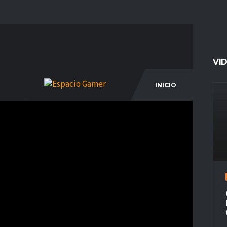
VI
INICIO
COM
1