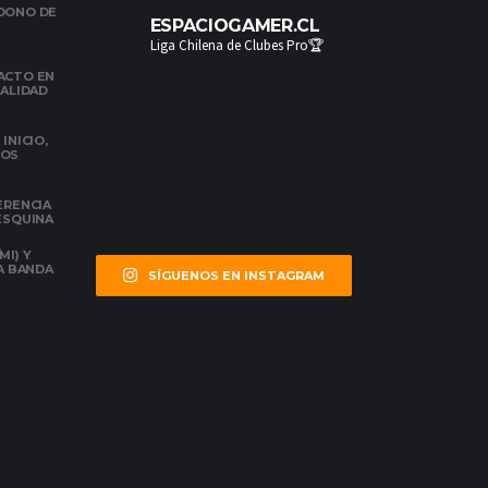
NDONO DE
ESPACIOGAMER.CL
Liga Chilena de Clubes Pro🏆
ACTO EN
NALIDAD
INICIO,
DOS
ERENCIA
 ESQUINA
MI) Y
LA BANDA
SÍGUENOS EN INSTAGRAM