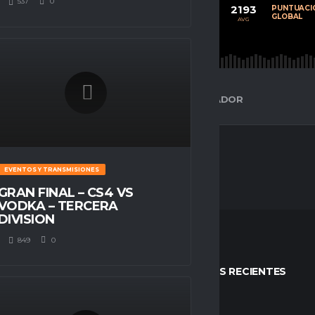
537
0
71
29
2193
CALIFICACIÓN
PARTIDOS
PUNTUACI
PROMEDIO
JUGADOS
GLOBAL
AVG
AVG
AVG
ESPACIO GAMER
ESTADÍSTICAS DEL JUGADOR
EVENTOS Y TRANSMISIONES
GRAN FINAL – CS4 VS
VODKA – TERCERA
DIVISION
849
0
STOS
ENTRADAS RECIENTES