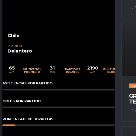
Chile
POSITION
Delantero
65
31
2190
CALIFICACIÓN
PARTIDOS
PUNTUACIÓN
AVG
AVG
AVG
PROMEDIO
JUGADOS
GLOBAL
ASISTENCIAS POR PARTIDO
0
%
EV
GR
TE
GOLES POR PARTIDO
0
%
PORCENTAJE DE DERROTAS
9.68
%