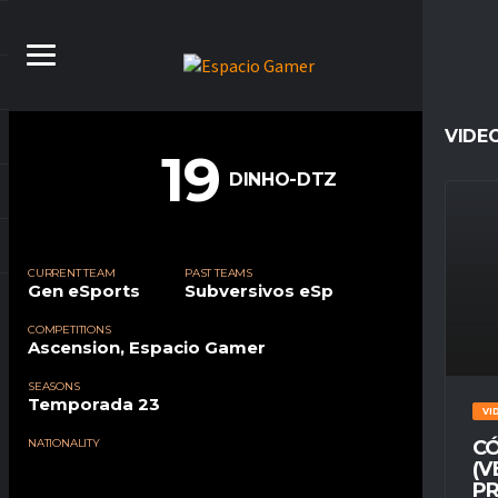
VIDE
19
DINHO-DTZ
CURRENT TEAM
PAST TEAMS
Gen eSports
Subversivos eSp
COMPETITIONS
Ascension, Espacio Gamer
SEASONS
Temporada 23
VI
NATIONALITY
CÓ
(V
PR