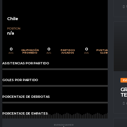
Chile
POSITION
n/a
0
0
0
CALIFICACIÓN
PARTIDOS
PUNTUACIÓN
AVG
AVG
AVG
PROMEDIO
JUGADOS
GLOBAL
ASISTENCIAS POR PARTIDO
0
%
GOLES POR PARTIDO
0
%
EV
GR
TE
PORCENTAJE DE DERROTAS
0
%
PORCENTAJE DE EMPATES
0
%
ESPACIO GAMER