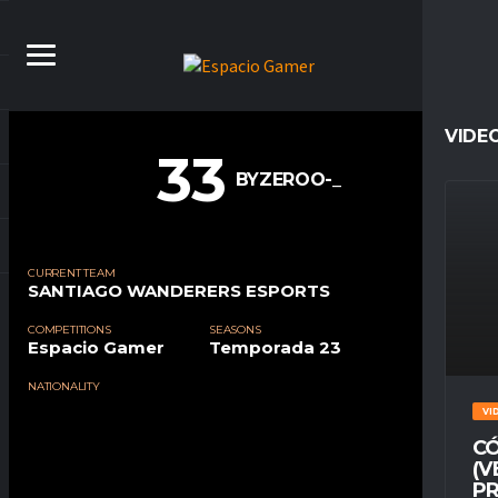
VIDE
33
BYZEROO-_
CURRENT TEAM
SANTIAGO WANDERERS ESPORTS
COMPETITIONS
SEASONS
Espacio Gamer
Temporada 23
NATIONALITY
VI
CÓ
(V
PR