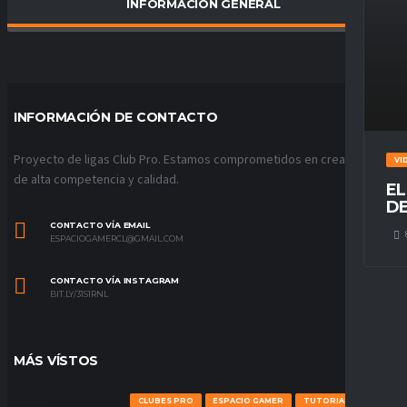
INFORMACIÓN GENERAL
PORCENTAJE DE VICTORIAS
0
%
INFORMACIÓN DE CONTACTO
Proyecto de ligas Club Pro. Estamos comprometidos en crear ligas
VI
de alta competencia y calidad.
EL
DE
CONTACTO VÍA EMAIL
ESPACIOGAMERCL@GMAIL.COM
CONTACTO VÍA INSTAGRAM
BIT.LY/31S1RNL
MÁS VÍSTOS
CLUBES PRO
ESPACIO GAMER
TUTORIALES