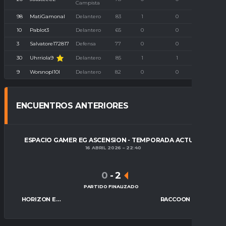
Campista
98
MatiGamonal
Delantero
83
1
0
0
10
Pablot3
Delantero
65
0
0
0
3
Salvatore172817
Defensa
77
0
0
0
Uhrriola9
30
Delantero
85
1
1
0
9
Worsnopl10l
Delantero
82
0
0
0
ENCUENTROS ANTERIORES
ESPACIO GAMER EG ASCENSION - TEMPORADA ACTUAL
16 ABRIL 2026
22:40
0
-
2
PARTIDO FINALIZADO
HORIZON ESPORTS
RACCOON REAPERS ESPORTS