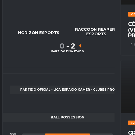
VI
CÓ
(V
RACCOON REAPERS
HORIZON ESPORTS
ESPORTS
PR
0
-
2
PARTIDO FINALIZADO
PARTIDO OFICIAL - LIGA ESPACIO GAMER - CLUBES PRO
BALL POSSESSION
EV
GR
50%
50%