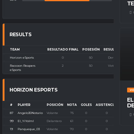
TE
RESULTS
TEAM
RESULTADO FINAL
POSESIÓN
RESULTADO
Horizon eSports
0
50
Derrota
Raccoon Reapers
2
50
Victoria
eSports
HORIZON ESPORTS
VI
EL
DE
#
PLAYER
POSICIÓN
NOTA
GOLES
ASISTENCIAS
P. IMB
87
Angelo30Notario
Volante
75
0
0
0
99
El_YiYolml
Delantero
61
0
0
0
19
Panqueque_03
Volante
70
0
0
0