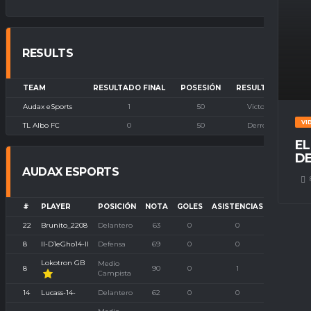
RESULTS
TEAM
RESULTADO FINAL
POSESIÓN
RESULTADO
Audax eSports
1
50
Victoria
VI
TL Albo FC
0
50
Derrota
EL
DE
AUDAX ESPORTS
#
PLAYER
POSICIÓN
NOTA
GOLES
ASISTENCIAS
P. IMBAT
22
Brunito_2208
Delantero
63
0
0
0
8
II-D1eGho14-II
Defensa
69
0
0
0
Lokotron GB
Medio
8
90
0
1
0
Campista
14
Lucass-14-
Delantero
62
0
0
0