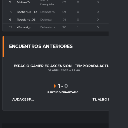
Medio
7
Mvtiass7-
69
0
0
0
Campista
19
Rocherius__19
Delantero
69
0
0
0
6
Rodoking_06
Defensa
74
0
0
0
11
xBvnkai_-
Delantero
70
1
0
0
ENCUENTROS ANTERIORES
ESPACIO GAMER EG ASCENSION - TEMPORADA ACTUAL
16 ABRIL 2026
22:40
1
-
0
PARTIDO FINALIZADO
AUDAX ESPORTS
TL ALBO FC