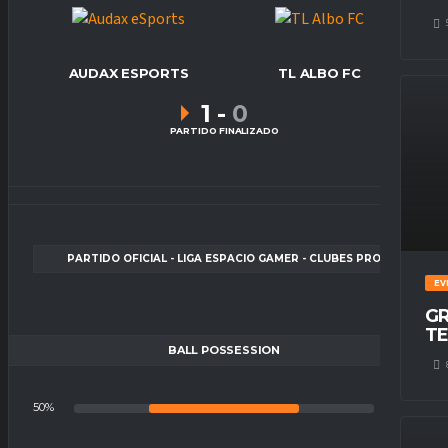
AUDAX ESPORTS
TL ALBO FC
1
-
0
PARTIDO FINALIZADO
PARTIDO OFICIAL - LIGA ESPACIO GAMER - CLUBES PRO
EV
GR
TE
BALL POSSESSION
50%
50%