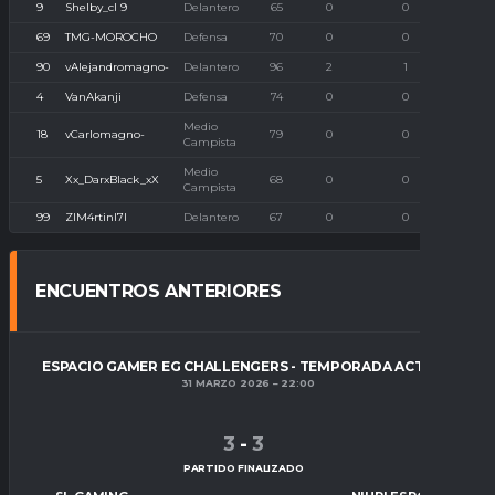
9
Shelby_cl 9
Delantero
65
0
0
69
TMG-MOROCHO
Defensa
70
0
0
90
vAlejandromagno-
Delantero
96
2
1
4
VanAkanji
Defensa
74
0
0
Medio
18
vCarlomagno-
79
0
0
Campista
Medio
5
Xx_DarxBlack_xX
68
0
0
Campista
99
ZlM4rtinl7l
Delantero
67
0
0
ENCUENTROS ANTERIORES
ESPACIO GAMER EG CHALLENGERS - TEMPORADA ACTUAL
31 MARZO 2026
22:00
3
-
3
PARTIDO FINALIZADO