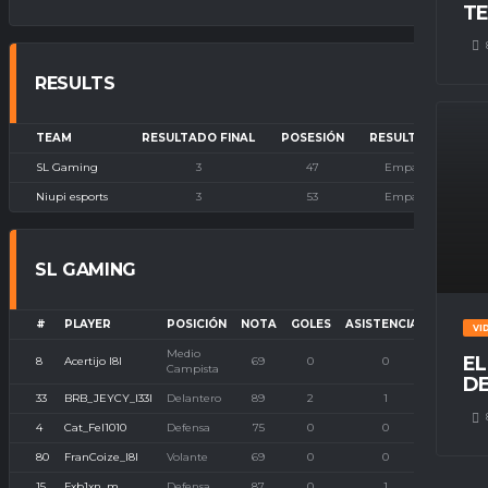
TE
RESULTS
TEAM
RESULTADO FINAL
POSESIÓN
RESULTADO
SL Gaming
3
47
Empate
Niupi esports
3
53
Empate
SL GAMING
#
PLAYER
POSICIÓN
NOTA
GOLES
ASISTENCIAS
P. IMB
VI
Medio
EL
8
Acertijo l8l
69
0
0
0
Campista
DE
33
BRB_JEYCY_l33l
Delantero
89
2
1
0
4
Cat_Fel1010
Defensa
75
0
0
0
80
FranCoize_l8l
Volante
69
0
0
0
15
Fxb1xn_m
Defensa
87
0
1
0