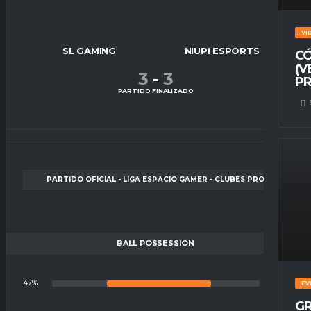
VI
SL GAMING
NIUPI ESPORTS
CÓ
(V
3
-
3
PR
PARTIDO FINALIZADO
PARTIDO OFICIAL - LIGA ESPACIO GAMER - CLUBES PRO
BALL POSSESSION
47%
53%
EV
GR