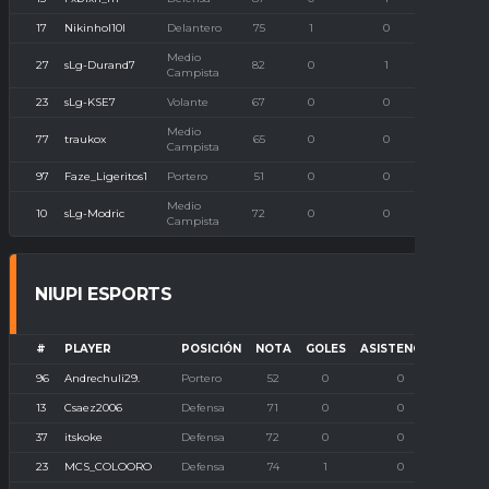
17
Nikinhol10l
Delantero
75
1
0
0
Medio
27
sLg-Durand7
82
0
1
0
Campista
23
sLg-KSE7
Volante
67
0
0
0
Medio
77
traukox
65
0
0
0
Campista
97
Faze_Ligeritos1
Portero
51
0
0
0
Medio
10
sLg-Modric
72
0
0
0
Campista
NIUPI ESPORTS
#
PLAYER
POSICIÓN
NOTA
GOLES
ASISTENCIAS
P. I
96
Andrechuli29.
Portero
52
0
0
13
Csaez2006
Defensa
71
0
0
37
itskoke
Defensa
72
0
0
23
MCS_COLOORO
Defensa
74
1
0