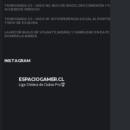
TEMPORADA 23 – CASO #2: BUG DE INICIO, DESCONEXIÓN Y FALTA DE
ACUERDOS PREVIOS
TEMPORADA 23 – CASO #1: INTERFERENCIA ILEGAL AL PORTERO EN
TIROS DE ESQUINA
LA MEJOR BUILD DE VOLANTE (MD/MI) Y CARRILERO EN EA FC 26:
DOMINA LA BANDA
INSTAGRAM
ESPACIOGAMER.CL
Liga Chilena de Clubes Pro🏆