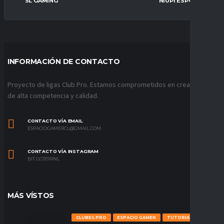
SL GAMING
NIUPI ESPORTS
INFORMACIÓN DE CONTACTO
Proyecto de ligas Club Pro. Estamos comprometidos en crear ligas
de alta competencia y calidad.
CONTACTO VÍA EMAIL
ESPACIOGAMERCL@GMAIL.COM
CONTACTO VÍA INSTAGRAM
BIT.LY/31S1RNL
MÁS VÍSTOS
CLUBES PRO
ESPACIO GAMER
TUTORIALES