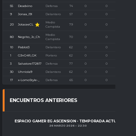
55
Deadxino
Defensa
74
0
0
0
9
Jonaa_l9l
Delantero
57
0
0
0
Medio
JotaceeCL
20
79
0
0
0
Campista
Medio
80
Negrito_Jc_Ch
70
0
0
0
Campista
10
Pablot3
Delantero
62
0
0
0
1
G3nG4R_GK
Portero
62
0
0
0
3
Salvatore172817
Defensa
77
0
0
0
30
Uhrriola9
Delantero
62
0
0
0
17
x-LomoStyle-_
Defensa
65
0
0
0
ENCUENTROS ANTERIORES
ESPACIO GAMER EG ASCENSION - TEMPORADA ACTUAL
26 MARZO 2026
22:30