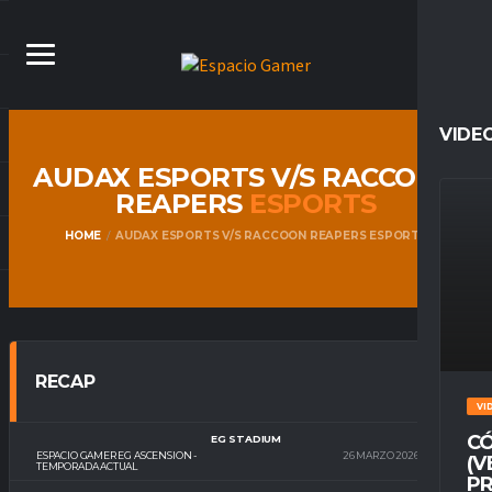
VIDE
AUDAX ESPORTS V/S RACCOON
REAPERS
ESPORTS
HOME
AUDAX ESPORTS V/S RACCOON REAPERS ESPORTS
RECAP
VI
CÓ
EG STADIUM
ESPACIO GAMER EG ASCENSION -
26 MARZO 2026
22:30
(V
TEMPORADA ACTUAL
PR