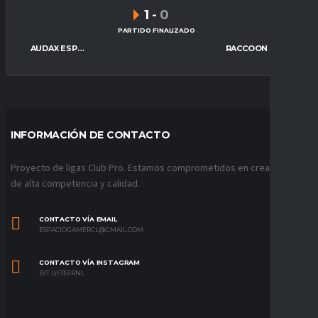
1
-
0
PARTIDO FINALIZADO
AUDAX ESPORTS
RACCOON REAPERS ESPORTS
INFORMACIÓN DE CONTACTO
Proyecto de ligas Club Pro. Estamos comprometidos en crear ligas
de alta competencia y calidad.
CONTACTO VÍA EMAIL
ESPACIOGAMERCL@GMAIL.COM
CONTACTO VÍA INSTAGRAM
BIT.LY/31S1RNL