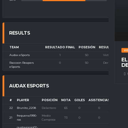
RESULTS
TEAM
RESULTADO FINAL
POSESIÓN
RESULTADO
VI
Audax eSports
1
50
Victoria
EL
Raccoon Reapers
0
50
Derrota
DE
eSports
AUDAX ESPORTS
#
PLAYER
POSICIÓN
NOTA
GOLES
ASISTENCIAS
P. IMBA
22
Brunito_2208
Delantero
65
0
0
0
frequena1990-
Medio
21
73
0
0
0
ras
Campista
gustavorojo02-