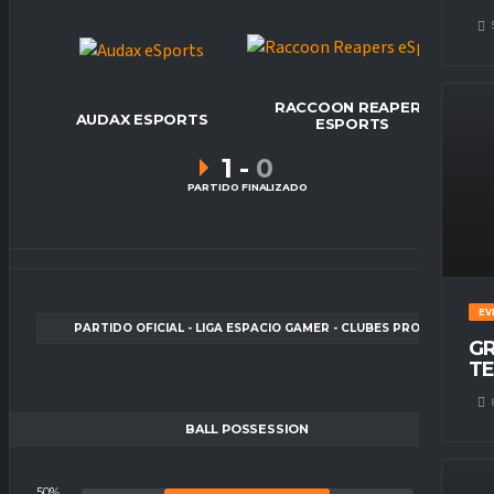
RACCOON REAPERS
AUDAX ESPORTS
ESPORTS
1
-
0
PARTIDO FINALIZADO
EV
PARTIDO OFICIAL - LIGA ESPACIO GAMER - CLUBES PRO
GR
TE
BALL POSSESSION
50%
50%