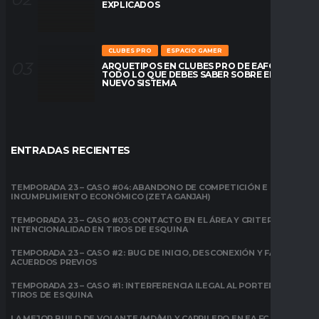
EXPLICADOS
CLUBES PRO
ESPACIO GAMER
ARQUETIPOS EN CLUBES PRO DE EAFC26:
TODO LO QUE DEBES SABER SOBRE EL
NUEVO SISTEMA
ENTRADAS RECIENTES
TEMPORADA 23 – CASO #04: ABANDONO DE COMPETICIÓN E
INCUMPLIMIENTO ECONÓMICO (ZETA GANJAH)
TEMPORADA 23 – CASO #03: CONTACTO EN EL ÁREA Y CRITERIO DE
INTENCIONALIDAD EN TIROS DE ESQUINA
TEMPORADA 23 – CASO #2: BUG DE INICIO, DESCONEXIÓN Y FALTA DE
ACUERDOS PREVIOS
TEMPORADA 23 – CASO #1: INTERFERENCIA ILEGAL AL PORTERO EN
TIROS DE ESQUINA
LA MEJOR BUILD DE VOLANTE (MD/MI) Y CARRILERO EN EA FC 26: