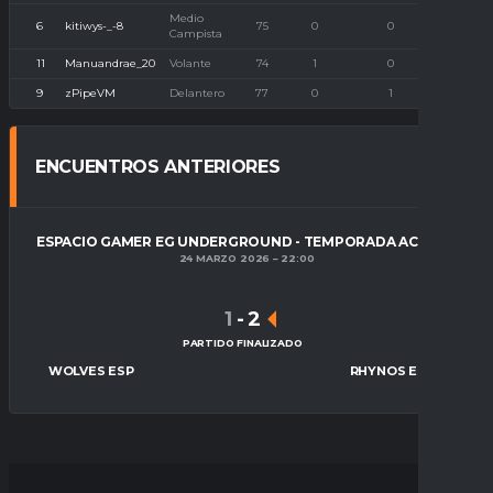
Medio
6
kitiwys-_-8
75
0
0
0
Campista
11
Manuandrae_20
Volante
74
1
0
0
9
zPipeVM
Delantero
77
0
1
0
ENCUENTROS ANTERIORES
ESPACIO GAMER EG UNDERGROUND - TEMPORADA ACTUAL
24 MARZO 2026
22:00
1
-
2
PARTIDO FINALIZADO
WOLVES ESP
RHYNOS ESPORTS