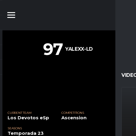
97
YALEXX-LD
VIDE
CURRENT TEAM
COMPETITIONS
Los Devotos eSp
Ascension
SEASONS
Temporada 23