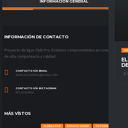
INFORMACIÓN GENERAL
PORCENTAJE DE VICTORIAS
25
%
INFORMACIÓN DE CONTACTO
Proyecto de ligas Club Pro. Estamos comprometidos en crear ligas
VI
de alta competencia y calidad.
EL
DE
CONTACTO VÍA EMAIL
ESPACIOGAMERCL@GMAIL.COM
CONTACTO VÍA INSTAGRAM
BIT.LY/31S1RNL
MÁS VÍSTOS
CLUBES PRO
ESPACIO GAMER
TUTORIALES