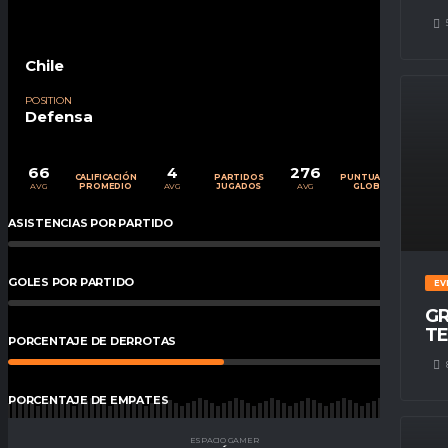
Chile
POSITION
Defensa
66
4
276
CALIFICACIÓN
PARTIDOS
PUNTUACIÓN
AVG
AVG
AVG
PROMEDIO
JUGADOS
GLOBAL
ASISTENCIAS POR PARTIDO
0
%
GOLES POR PARTIDO
0
%
EV
GR
TE
PORCENTAJE DE DERROTAS
50
%
PORCENTAJE DE EMPATES
25
%
ESPACIO GAMER