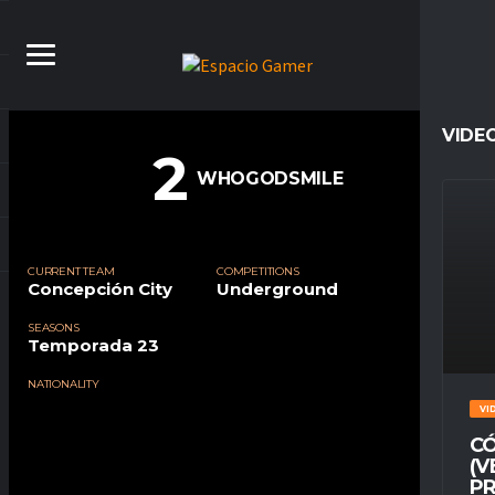
VIDE
2
WHOGODSMILE
CURRENT TEAM
COMPETITIONS
Concepción City
Underground
SEASONS
Temporada 23
NATIONALITY
VI
CÓ
(V
PR