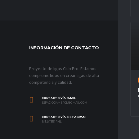
INFORMACIÓN DE CONTACTO
MÁS VÍ
Proyecto de ligas Club Pro. Estamos
comprometidos en crear ligas de alta
competencia y calidad.
CONTACTO VÍA EMAIL
ESPACIOGAMERCL@GMAIL.COM
CONTACTO VÍA INSTAGRAM
BIT.LY/31S1RNL