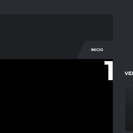
INICIO
COM
14
VI