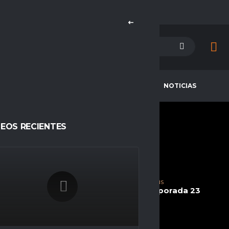
PETENCIAS
CAMPEONES
NOTICIAS
DEOS RECIENTES
SUUPRAA14
CURRENT TEAM
Raccoon Reapers eSports
COMPETITIONS
SEASONS
Ascension, Espacio Gamer
Temporada 23
NATIONALITY