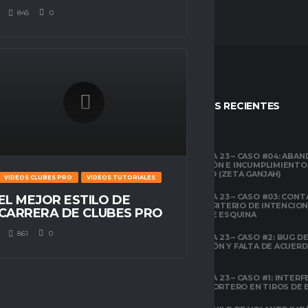
845
0
STOS
ENTRADAS RECIENTES
CLUBES PRO
TEMPORADA 23 – CASO #04: ABA
COMPETICIÓN E INCUMPLIMIENTO
ESPACIO GAMER
ECONÓMICO (ZETA GANJAH)
VIDEOS CLUBES PRO
VIDEOS TUTORIALES
TUTORIALES
¿QUÉ ES CLUBES
TEMPORADA 23 – CASO #03: CONT
EL MEJOR ESTILO DE
PRO?
EL ÁREA Y CRITERIO DE INTENCIO
CARRERA DE CLUBES PRO
EN TIROS DE ESQUINA
CLUBES PRO
861
0
TEMPORADA 23 – CASO #2: BUG DE 
ESPACIO GAMER
DESCONEXIÓN Y FALTA DE ACUER
TODOS LOS
PREVIOS
ATRIBUTOS DE FIFA
22 EXPLICADOS
TEMPORADA 23 – CASO #1: INTERF
ILEGAL AL PORTERO EN TIROS DE
CLUBES PRO
ESPACIO GAMER