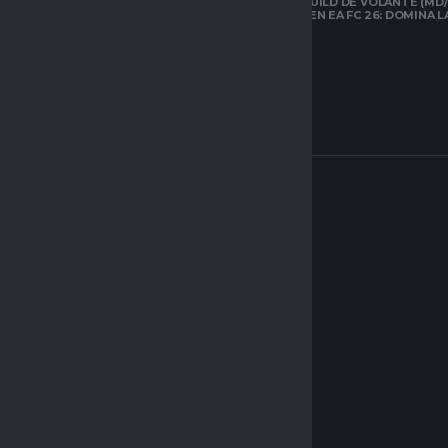
LA MEJOR BUILD DE VOLANTE (MD/
CARRILERO EN EA FC 26: DOMINA 
ARQUETIPOS EN
CLUBES PRO DE
EAFC26: TODO LO
QUE DEBES SABER
SOBRE EL NUEVO
SISTEMA