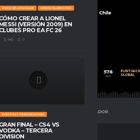
VIDEO DE LOOK ALIKE
VIDEOS CLUBES PRO
Chile
CÓMO CREAR A LIONEL
MESSI (VERSIÓN 2009) EN
CLUBES PRO EA FC 26
540
0
POSITION
Volante
68
8
578
CALIFICACIÓN
PARTIDOS
PUNTUACI
PROMEDIO
JUGADOS
GLOBAL
AVG
AVG
AVG
ESPACIO GAMER
ESTADÍSTICAS DEL JUGADOR
EVENTOS Y TRANSMISIONES
GRAN FINAL – CS4 VS
VODKA – TERCERA
DIVISION