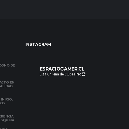
INSTAGRAM
NDONO DE
ESPACIOGAMER.CL
Liga Chilena de Clubes Pro🏆
ACTO EN
NALIDAD
INICIO,
DOS
ERENCIA
 ESQUINA