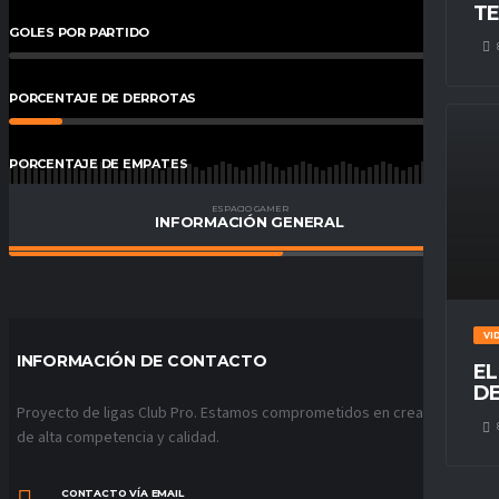
TE
GOLES POR PARTIDO
0
%
PORCENTAJE DE DERROTAS
11
%
PORCENTAJE DE EMPATES
32
%
ESPACIO GAMER
INFORMACIÓN GENERAL
PORCENTAJE DE VICTORIAS
57
%
VI
INFORMACIÓN DE CONTACTO
EL
DE
Proyecto de ligas Club Pro. Estamos comprometidos en crear ligas
de alta competencia y calidad.
CONTACTO VÍA EMAIL