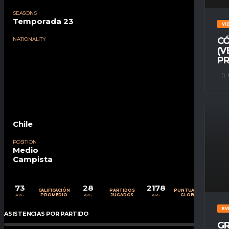
SEASONS
Temporada 23
VI
CÓ
NATIONALITY
(V
PR
Chile
POSITION
Medio
Campista
73
28
2178
CALIFICACIÓN
PARTIDOS
PUNTUACIÓN
AVG
AVG
AVG
PROMEDIO
JUGADOS
GLOBAL
EV
ASISTENCIAS POR PARTIDO
0
%
GR