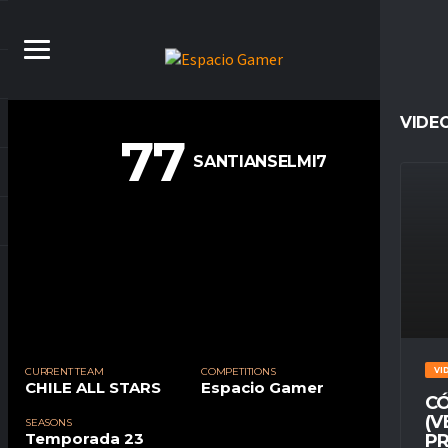
VIDE
77
SANTIANSELMI7
CURRENT TEAM
COMPETITIONS
VI
CHILE ALL STARS
Espacio Gamer
CÓ
(V
SEASONS
Temporada 23
PR