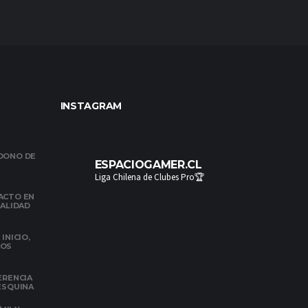
INSTAGRAM
NDONO DE
ESPACIOGAMER.CL
Liga Chilena de Clubes Pro🏆
ACTO EN
NALIDAD
INICIO,
DOS
ERENCIA
 ESQUINA