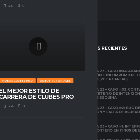
850
0
STOS
ENTRADAS RECIENTES
CLUBES PRO
TEMPORADA 23 – CASO #04: ABA
COMPETICIÓN E INCUMPLIMIENTO
ESPACIO GAMER
ECONÓMICO (ZETA GANJAH)
VIDEOS CLUBES PRO
VIDEOS TUTORIALES
TUTORIALES
¿QUÉ ES CLUBES
TEMPORADA 23 – CASO #03: CONT
EL MEJOR ESTILO DE
PRO?
EL ÁREA Y CRITERIO DE INTENCIO
CARRERA DE CLUBES PRO
EN TIROS DE ESQUINA
CLUBES PRO
864
0
TEMPORADA 23 – CASO #2: BUG DE 
ESPACIO GAMER
DESCONEXIÓN Y FALTA DE ACUER
TODOS LOS
PREVIOS
ATRIBUTOS DE FIFA
22 EXPLICADOS
TEMPORADA 23 – CASO #1: INTERF
ILEGAL AL PORTERO EN TIROS DE
CLUBES PRO
ESPACIO GAMER