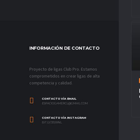
INFORMACIÓN DE CONTACTO
MÁS VÍ
Proyecto de ligas Club Pro. Estamos
comprometidos en crear ligas de alta
competencia y calidad.
CONTACTO VÍA EMAIL
ESPACIOGAMERCL@GMAIL.COM
CONTACTO VÍA INSTAGRAM
BIT.LY/31S1RNL