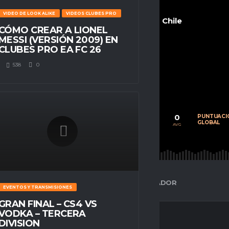
VIDEO DE LOOK ALIKE
VIDEOS CLUBES PRO
Chile
CÓMO CREAR A LIONEL
MESSI (VERSIÓN 2009) EN
CLUBES PRO EA FC 26
538
0
POSITION
Delantero
0
0
0
CALIFICACIÓN
PARTIDOS
PUNTUACI
PROMEDIO
JUGADOS
GLOBAL
AVG
AVG
AVG
ESPACIO GAMER
ESTADÍSTICAS DEL JUGADOR
EVENTOS Y TRANSMISIONES
GRAN FINAL – CS4 VS
VODKA – TERCERA
DIVISION