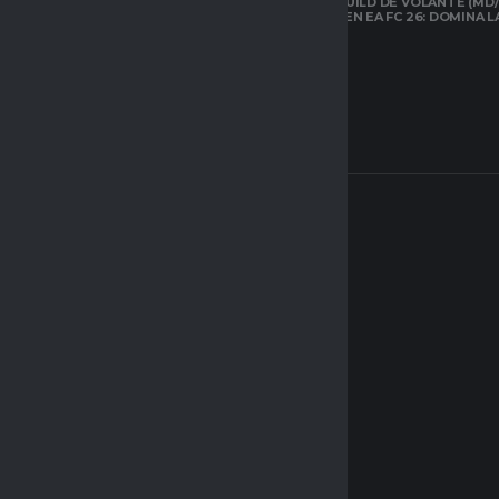
LA MEJOR BUILD DE VOLANTE (MD/
CARRILERO EN EA FC 26: DOMINA 
ARQUETIPOS EN
CLUBES PRO DE
EAFC26: TODO LO
QUE DEBES SABER
SOBRE EL NUEVO
SISTEMA