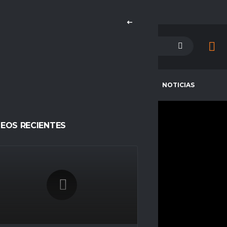
PETENCIAS
CAMPEONES
NOTICIAS
DEOS RECIENTES
SAMPIIDU
CURRENT TEAM
COMPETITIONS
Grizzly Gaming
Challengers
SEASONS
Temporada 23
NATIONALITY