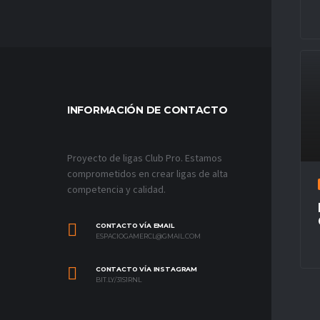
INFORMACIÓN DE CONTACTO
MÁS VÍ
Proyecto de ligas Club Pro. Estamos
comprometidos en crear ligas de alta
competencia y calidad.
CONTACTO VÍA EMAIL
ESPACIOGAMERCL@GMAIL.COM
CONTACTO VÍA INSTAGRAM
BIT.LY/31S1RNL