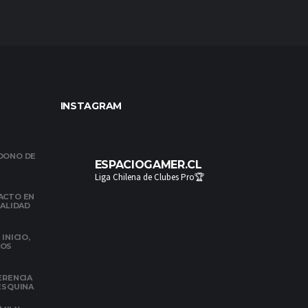
INSTAGRAM
NDONO DE
ESPACIOGAMER.CL
Liga Chilena de Clubes Pro🏆
ACTO EN
NALIDAD
INICIO,
DOS
ERENCIA
 ESQUINA