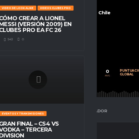
VIDEO DE LOOK ALIKE
VIDEOS CLUBES PRO
Chile
CÓMO CREAR A LIONEL
MESSI (VERSIÓN 2009) EN
CLUBES PRO EA FC 26
543
0
POSITION
n/a
0
0
0
CALIFICACIÓN
PARTIDOS
PUNTUACI
PROMEDIO
JUGADOS
GLOBAL
AVG
AVG
AVG
ESPACIO GAMER
ESTADÍSTICAS DEL JUGADOR
EVENTOS Y TRANSMISIONES
GRAN FINAL – CS4 VS
VODKA – TERCERA
DIVISION