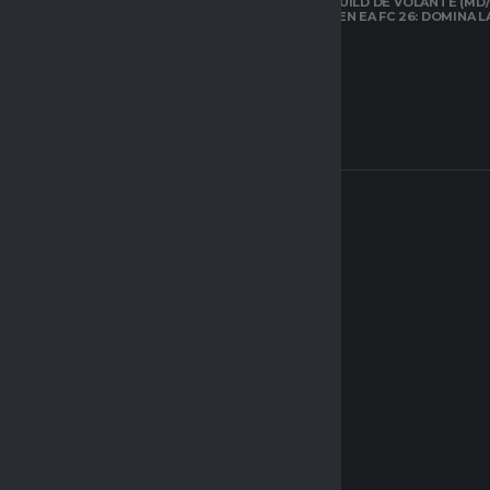
LA MEJOR BUILD DE VOLANTE (MD/
CARRILERO EN EA FC 26: DOMINA 
ARQUETIPOS EN
CLUBES PRO DE
EAFC26: TODO LO
QUE DEBES SABER
SOBRE EL NUEVO
SISTEMA