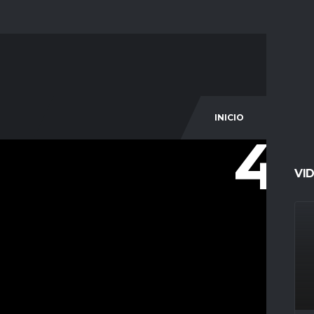
INICIO
COM
45
VI