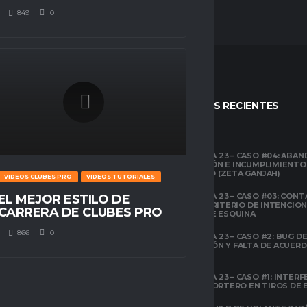
849
0
STOS
ENTRADAS RECIENTES
CLUBES PRO
TEMPORADA 23 – CASO #04: ABA
COMPETICIÓN E INCUMPLIMIENTO
ESPACIO GAMER
ECONÓMICO (ZETA GANJAH)
VIDEOS CLUBES PRO
VIDEOS TUTORIALES
TUTORIALES
¿QUÉ ES CLUBES
TEMPORADA 23 – CASO #03: CONT
EL MEJOR ESTILO DE
PRO?
EL ÁREA Y CRITERIO DE INTENCIO
CARRERA DE CLUBES PRO
EN TIROS DE ESQUINA
CLUBES PRO
866
0
TEMPORADA 23 – CASO #2: BUG DE 
ESPACIO GAMER
DESCONEXIÓN Y FALTA DE ACUER
TODOS LOS
PREVIOS
ATRIBUTOS DE FIFA
22 EXPLICADOS
TEMPORADA 23 – CASO #1: INTERF
ILEGAL AL PORTERO EN TIROS DE
CLUBES PRO
ESPACIO GAMER