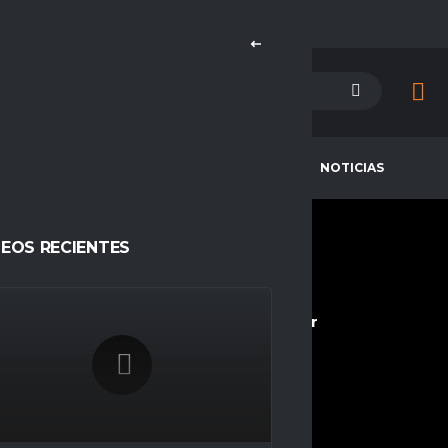
PETENCIAS
CAMPEONES
NOTICIAS
DEOS RECIENTES
SAKACL
CURRENT TEAM
COMPETITIONS
CHILE ALL STARS
Espacio Gamer
SEASONS
Temporada 23
NATIONALITY