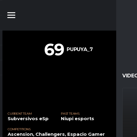
69
PUPUYA_7
VIDE
CURRENT TEAM
PAST TEAMS
Subversivos eSp
Niupi esports
COMPETITIONS
Ascension, Challengers, Espacio Gamer