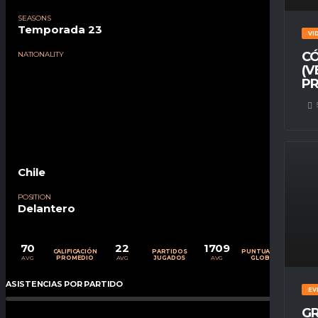
SEASONS
Temporada 23
VI
CÓ
NATIONALITY
(V
PR
Chile
POSITION
Delantero
70
22
1709
CALIFICACIÓN
PARTIDOS
PUNTUACIÓN
AVG
AVG
AVG
PROMEDIO
JUGADOS
GLOBAL
ASISTENCIAS POR PARTIDO
0
%
EV
GR