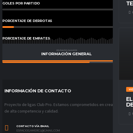
TE
GOLES POR PARTIDO
0
%
PORCENTAJE DE DERROTAS
9.09
%
PORCENTAJE DE EMPATES
23
%
ESPACIO GAMER
INFORMACIÓN GENERAL
PORCENTAJE DE VICTORIAS
68
%
VI
INFORMACIÓN DE CONTACTO
EL
DE
Proyecto de ligas Club Pro. Estamos comprometidos en crear ligas
de alta competencia y calidad.
CONTACTO VÍA EMAIL
ESPACIOGAMERCL@GMAIL.COM