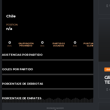
Chile
POSITION
n/a
0
0
0
CALIFICACIÓN
PARTIDOS
PUNTUACIÓN
AVG
AVG
AVG
PROMEDIO
JUGADOS
GLOBAL
ASISTENCIAS POR PARTIDO
0
%
GOLES POR PARTIDO
0
%
EV
GR
TE
PORCENTAJE DE DERROTAS
0
%
PORCENTAJE DE EMPATES
0
%
ESPACIO GAMER