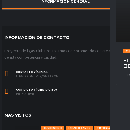
INFORMACIÓN GENERAL
PORCENTAJE DE VICTORIAS
0
%
INFORMACIÓN DE CONTACTO
Proyecto de ligas Club Pro. Estamos comprometidos en crear ligas
VI
de alta competencia y calidad.
EL
DE
CONTACTO VÍA EMAIL
ESPACIOGAMERCL@GMAIL.COM
CONTACTO VÍA INSTAGRAM
BIT.LY/31S1RNL
MÁS VÍSTOS
CLUBES PRO
ESPACIO GAMER
TUTORIALES