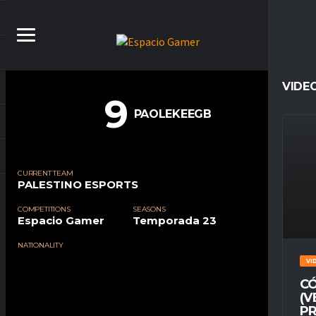
VIDE
9
PAOLEKEEGB
CURRENT TEAM
PALESTINO ESPORTS
COMPETITIONS
SEASONS
Espacio Gamer
Temporada 23
NATIONALITY
VI
CÓ
(V
PR