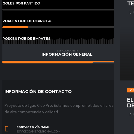
TE
GOLES POR PARTIDO
0
%
PORCENTAJE DE DERROTAS
20
%
PORCENTAJE DE EMPATES
10.00
%
ESPACIO GAMER
INFORMACIÓN GENERAL
PORCENTAJE DE VICTORIAS
70
%
VI
INFORMACIÓN DE CONTACTO
EL
DE
Proyecto de ligas Club Pro. Estamos comprometidos en crear ligas
de alta competencia y calidad.
CONTACTO VÍA EMAIL
ESPACIOGAMERCL@GMAIL.COM