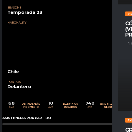
SEASONS
Temporada 23
VI
CÓ
NATIONALITY
(V
PR
Chile
POSITION
Delantero
68
10
740
CALIFICACIÓN
PARTIDOS
PUNTUACIÓN
AVG
AVG
AVG
PROMEDIO
JUGADOS
GLOBAL
ASISTENCIAS POR PARTIDO
0
%
EV
GR