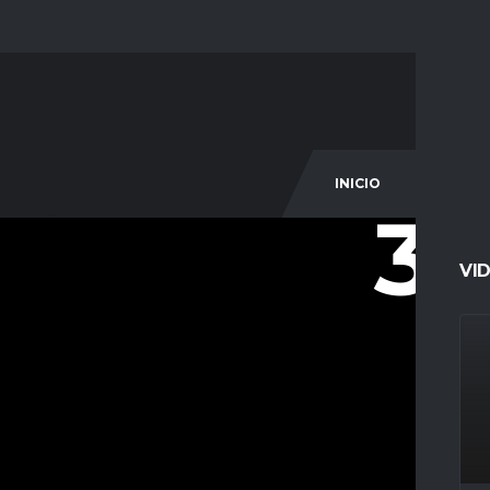
INICIO
COM
32
VI