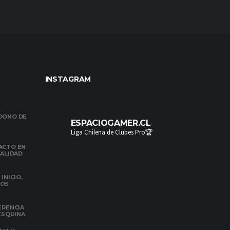
INSTAGRAM
NDONO DE
ESPACIOGAMER.CL
Liga Chilena de Clubes Pro🏆
ACTO EN
NALIDAD
INICIO,
DOS
ERENCIA
 ESQUINA