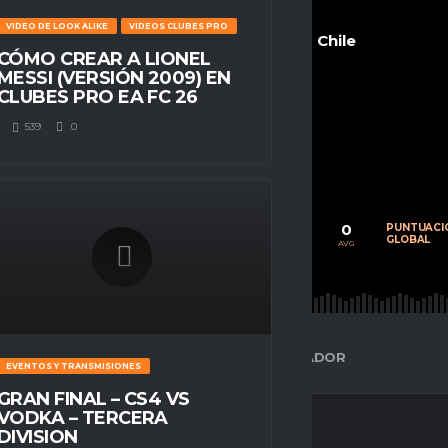
VIDEO DE LOOK ALIKE
VIDEOS CLUBES PRO
Chile
CÓMO CREAR A LIONEL
MESSI (VERSIÓN 2009) EN
CLUBES PRO EA FC 26
539
0
POSITION
n/a
0
0
0
CALIFICACIÓN
PARTIDOS
PUNTUACI
PROMEDIO
JUGADOS
GLOBAL
AVG
AVG
AVG
ESPACIO GAMER
ESTADÍSTICAS DEL JUGADOR
EVENTOS Y TRANSMISIONES
GRAN FINAL – CS4 VS
VODKA – TERCERA
DIVISION