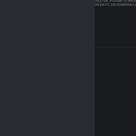
LA MEJOR BUILD DE VOLANTE (MD/
CARRILERO EN EA FC 26: DOMINA 
ARQUETIPOS EN
CLUBES PRO DE
EAFC26: TODO LO
QUE DEBES SABER
SOBRE EL NUEVO
SISTEMA