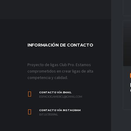
INFORMACIÓN DE CONTACTO
MÁS VÍ
Proyecto de ligas Club Pro. Estamos
comprometidos en crear ligas de alta
competencia y calidad.
CONTACTO VÍA EMAIL
ESPACIOGAMERCL@GMAIL.COM
CONTACTO VÍA INSTAGRAM
BIT.LY/31S1RNL