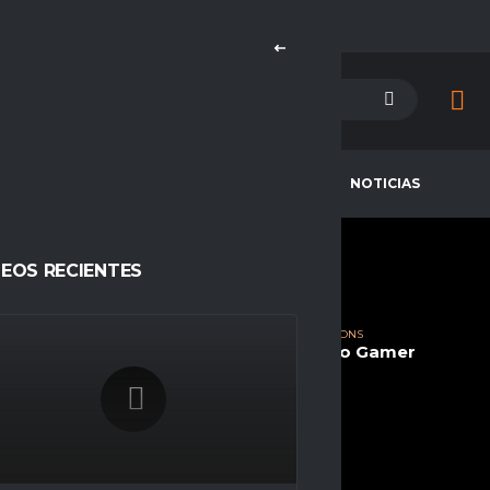
PETENCIAS
CAMPEONES
NOTICIAS
DEOS RECIENTES
OSSES_99
CURRENT TEAM
COMPETITIONS
ANUBIS BLACK ESPORTS
Espacio Gamer
SEASONS
Temporada 23
NATIONALITY