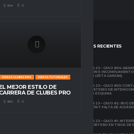
844
0
STOS
ENTRADAS RECIENTES
CLUBES PRO
TEMPORADA 23 – CASO #04: ABA
COMPETICIÓN E INCUMPLIMIENTO
ESPACIO GAMER
ECONÓMICO (ZETA GANJAH)
VIDEOS CLUBES PRO
VIDEOS TUTORIALES
TUTORIALES
¿QUÉ ES CLUBES
TEMPORADA 23 – CASO #03: CONT
EL MEJOR ESTILO DE
PRO?
EL ÁREA Y CRITERIO DE INTENCIO
CARRERA DE CLUBES PRO
EN TIROS DE ESQUINA
CLUBES PRO
864
0
TEMPORADA 23 – CASO #2: BUG DE 
ESPACIO GAMER
DESCONEXIÓN Y FALTA DE ACUER
TODOS LOS
PREVIOS
ATRIBUTOS DE FIFA
22 EXPLICADOS
TEMPORADA 23 – CASO #1: INTERF
ILEGAL AL PORTERO EN TIROS DE
CLUBES PRO
ESPACIO GAMER