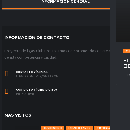
INFORMACIÓN GENERAL
PORCENTAJE DE VICTORIAS
0
%
INFORMACIÓN DE CONTACTO
Proyecto de ligas Club Pro. Estamos comprometidos en crear ligas
VI
de alta competencia y calidad.
EL
DE
CONTACTO VÍA EMAIL
ESPACIOGAMERCL@GMAIL.COM
CONTACTO VÍA INSTAGRAM
BIT.LY/31S1RNL
MÁS VÍSTOS
CLUBES PRO
ESPACIO GAMER
TUTORIALES