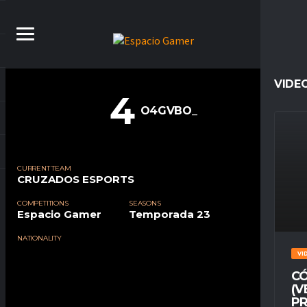
VIDE
4
O4GVBO_
CURRENT TEAM
CRUZADOS ESPORTS
COMPETITIONS
SEASONS
Espacio Gamer
Temporada 23
NATIONALITY
VI
CÓ
(V
PR