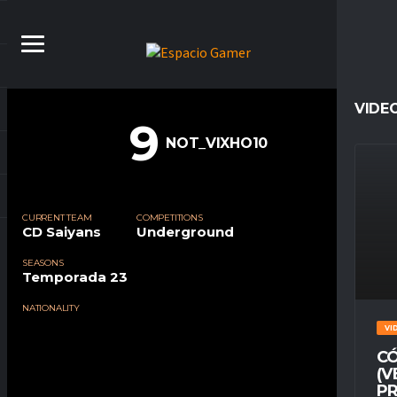
VIDE
9
NOT_VIXHO10
CURRENT TEAM
COMPETITIONS
CD Saiyans
Underground
SEASONS
Temporada 23
NATIONALITY
VI
CÓ
(V
PR