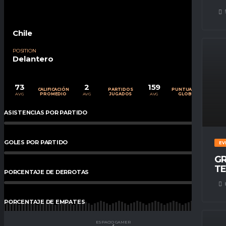
Chile
POSITION
Delantero
73
2
159
CALIFICACIÓN
PARTIDOS
PUNTUACIÓN
AVG
AVG
AVG
PROMEDIO
JUGADOS
GLOBAL
ASISTENCIAS POR PARTIDO
0
%
GOLES POR PARTIDO
0
%
EV
GR
TE
PORCENTAJE DE DERROTAS
0.00
%
PORCENTAJE DE EMPATES
0.00
%
ESPACIO GAMER