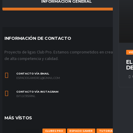
INFORMACIÓN GENERAL
PORCENTAJE DE VICTORIAS
100
%
INFORMACIÓN DE CONTACTO
Proyecto de ligas Club Pro. Estamos comprometidos en crear ligas
VI
de alta competencia y calidad.
EL
DE
CONTACTO VÍA EMAIL
ESPACIOGAMERCL@GMAIL.COM
CONTACTO VÍA INSTAGRAM
BIT.LY/31S1RNL
MÁS VÍSTOS
CLUBES PRO
ESPACIO GAMER
TUTORIALES