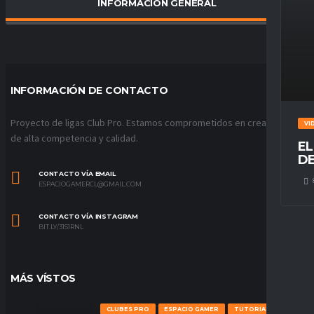
INFORMACIÓN GENERAL
PORCENTAJE DE VICTORIAS
0
%
INFORMACIÓN DE CONTACTO
Proyecto de ligas Club Pro. Estamos comprometidos en crear ligas
VI
de alta competencia y calidad.
EL
DE
CONTACTO VÍA EMAIL
ESPACIOGAMERCL@GMAIL.COM
CONTACTO VÍA INSTAGRAM
BIT.LY/31S1RNL
MÁS VÍSTOS
CLUBES PRO
ESPACIO GAMER
TUTORIALES