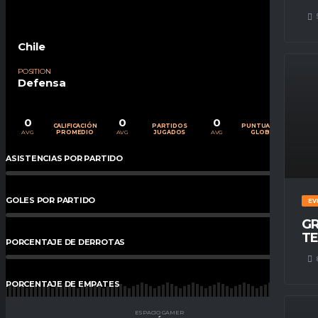
Chile
POSITION
Defensa
0
0
0
CALIFICACIÓN
PARTIDOS
PUNTUACIÓN
AVG
AVG
AVG
PROMEDIO
JUGADOS
GLOBAL
ASISTENCIAS POR PARTIDO
0
%
GOLES POR PARTIDO
0
%
EV
GR
TE
PORCENTAJE DE DERROTAS
0
%
PORCENTAJE DE EMPATES
0
%
ESPACIO GAMER