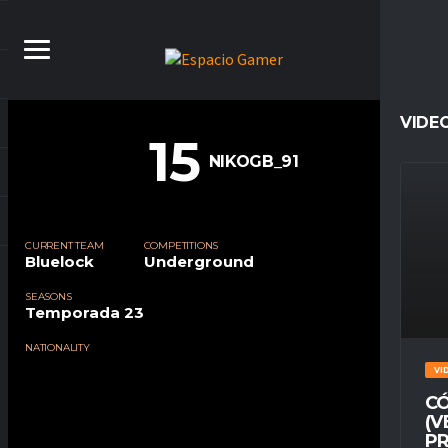
VIDE
15
NIKOGB_91
CURRENT TEAM
COMPETITIONS
Bluelock
Underground
SEASONS
Temporada 23
NATIONALITY
VI
CÓ
(V
PR