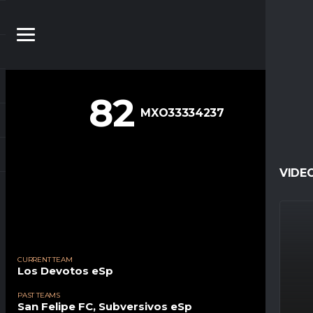
82
MXO33334237
VIDE
CURRENT TEAM
Los Devotos eSp
PAST TEAMS
San Felipe FC
,
Subversivos eSp