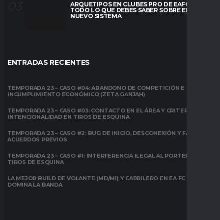
ARQUETIPOS EN CLUBES PRO DE EAFC26:
TODO LO QUE DEBES SABER SOBRE EL
NUEVO SISTEMA
ENTRADAS RECIENTES
TEMPORADA 23 – CASO #04: ABANDONO DE COMPETICIÓN E
INCUMPLIMIENTO ECONÓMICO (ZETA GANJAH)
TEMPORADA 23 – CASO #03: CONTACTO EN EL ÁREA Y CRITERIO DE
INTENCIONALIDAD EN TIROS DE ESQUINA
TEMPORADA 23 – CASO #2: BUG DE INICIO, DESCONEXIÓN Y FALTA DE
ACUERDOS PREVIOS
TEMPORADA 23 – CASO #1: INTERFERENCIA ILEGAL AL PORTERO EN
TIROS DE ESQUINA
LA MEJOR BUILD DE VOLANTE (MD/MI) Y CARRILERO EN EA FC 26:
DOMINA LA BANDA