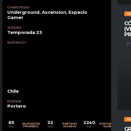
COMPETITIONS
Underground, Ascension, Espacio
VI
Gamer
CÓ
SEASONS
(V
Temporada 23
PR
NATIONALITY
Chile
POSITION
Portero
EV
65
32
2240
CALIFICACIÓN
PARTIDOS
PUNTUACIÓN
AVG
AVG
AVG
PROMEDIO
JUGADOS
GLOBAL
GR