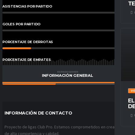
TE
ASISTENCIAS POR PARTIDO
0
%
GOLES POR PARTIDO
0
%
PORCENTAJE DE DERROTAS
22
%
PORCENTAJE DE EMPATES
38
%
ESPACIO GAMER
INFORMACIÓN GENERAL
PORCENTAJE DE VICTORIAS
41
%
VI
EL
DE
INFORMACIÓN DE CONTACTO
Proyecto de ligas Club Pro. Estamos comprometidos en crear ligas
de alta competencia y calidad.