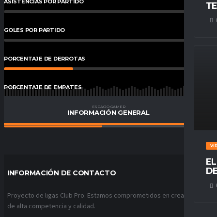
ASISTENCIAS POR PARTIDO
0
%
TE
GOLES POR PARTIDO
0
%
PORCENTAJE DE DERROTAS
33
%
PORCENTAJE DE EMPATES
20
%
ESPACIO GAMER
INFORMACIÓN GENERAL
PORCENTAJE DE VICTORIAS
47
%
VI
EL
DE
INFORMACIÓN DE CONTACTO
Proyecto de ligas Club Pro. Estamos comprometidos en crear ligas
de alta competencia y calidad.