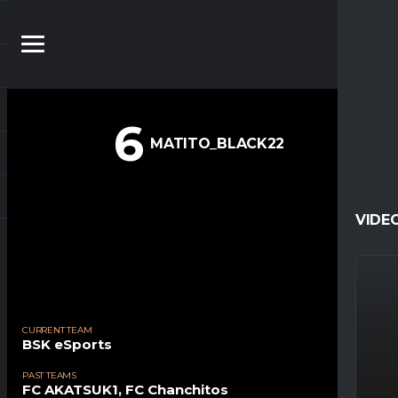
6
MATITO_BLACK22
VIDE
CURRENT TEAM
BSK eSports
PAST TEAMS
FC AKATSUK1
,
FC Chanchitos