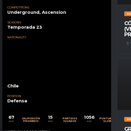
COMPETITIONS
Underground, Ascension
VI
CÓ
SEASONS
Temporada 23
(V
PR
NATIONALITY
Chile
POSITION
Defensa
67
15
1056
CALIFICACIÓN
PARTIDOS
PUNTUACIÓN
EV
AVG
AVG
AVG
PROMEDIO
JUGADOS
GLOBAL
GR