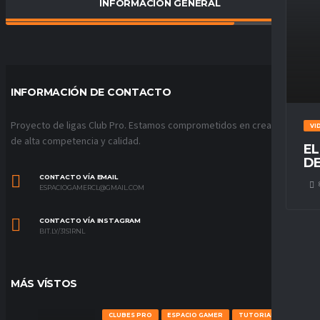
INFORMACIÓN GENERAL
PORCENTAJE DE VICTORIAS
74
%
INFORMACIÓN DE CONTACTO
Proyecto de ligas Club Pro. Estamos comprometidos en crear ligas
VI
de alta competencia y calidad.
EL
DE
CONTACTO VÍA EMAIL
ESPACIOGAMERCL@GMAIL.COM
CONTACTO VÍA INSTAGRAM
BIT.LY/31S1RNL
MÁS VÍSTOS
CLUBES PRO
ESPACIO GAMER
TUTORIALES