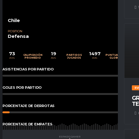
Chile
POSITION
Defensa
73
19
1497
CALIFICACIÓN
PARTIDOS
PUNTUACIÓN
AVG
AVG
AVG
PROMEDIO
JUGADOS
GLOBAL
ASISTENCIAS POR PARTIDO
0
%
GOLES POR PARTIDO
0
%
EV
GR
TE
PORCENTAJE DE DERROTAS
5.26
%
PORCENTAJE DE EMPATES
21
%
ESPACIO GAMER