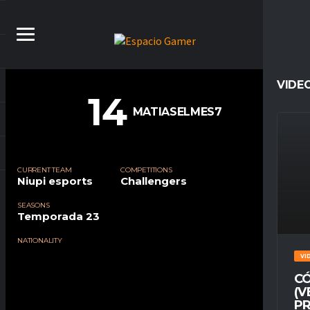
VIDE
14
MATIASELMES7
CURRENT TEAM
COMPETITIONS
Niupi esports
Challengers
SEASONS
Temporada 23
NATIONALITY
VI
CÓ
(V
PR