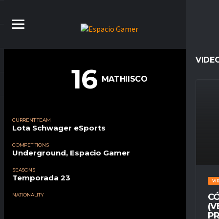
VIDE
16
MATHIISCO
CURRENT TEAM
Lota Schwager eSports
COMPETITIONS
Underground, Espacio Gamer
SEASONS
Temporada 23
VI
NATIONALITY
CÓ
(V
PR