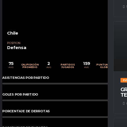
Chile
POSITION
Defensa
75
2
159
CALIFICACIÓN
PARTIDOS
PUNTUACIÓN
AVG
AVG
AVG
PROMEDIO
JUGADOS
GLOBAL
ASISTENCIAS POR PARTIDO
0
%
EV
GR
TE
GOLES POR PARTIDO
0
%
PORCENTAJE DE DERROTAS
0.00
%