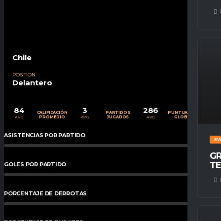
Chile
POSITION
Delantero
84
3
286
CALIFICACIÓN
PARTIDOS
PUNTUACIÓN
AVG
AVG
AVG
PROMEDIO
JUGADOS
GLOBAL
ASISTENCIAS POR PARTIDO
0
%
EV
GR
TE
GOLES POR PARTIDO
0
%
PORCENTAJE DE DERROTAS
0.00
%