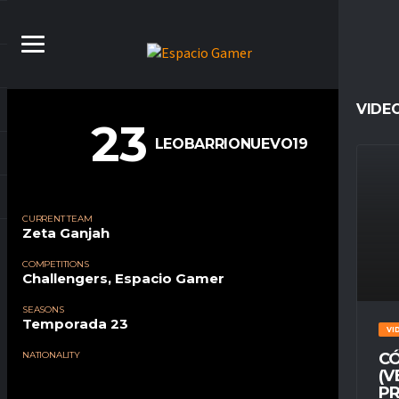
VIDE
23
LEOBARRIONUEVO19
CURRENT TEAM
Zeta Ganjah
COMPETITIONS
Challengers, Espacio Gamer
SEASONS
Temporada 23
VI
NATIONALITY
CÓ
(V
PR