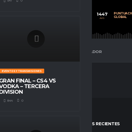
541
0
68
20
1447
CALIFICACIÓN
PARTIDOS
PUNTUACI
PROMEDIO
JUGADOS
GLOBAL
AVG
AVG
AVG
ESPACIO GAMER
ESTADÍSTICAS DEL JUGADOR
EVENTOS Y TRANSMISIONES
GRAN FINAL – CS4 VS
VODKA – TERCERA
DIVISION
844
0
STOS
ENTRADAS RECIENTES