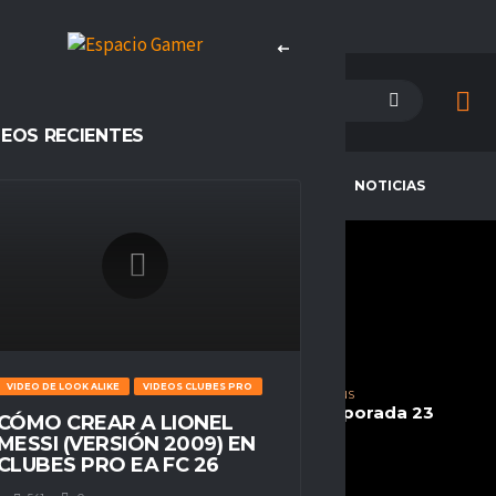
DEOS RECIENTES
PETENCIAS
CAMPEONES
NOTICIAS
JORGITO0709
CURRENT TEAM
Wanderers eSp Rising
VIDEO DE LOOK ALIKE
VIDEOS CLUBES PRO
COMPETITIONS
SEASONS
Ascension, Espacio Gamer
Temporada 23
CÓMO CREAR A LIONEL
MESSI (VERSIÓN 2009) EN
NATIONALITY
POSITION
CLUBES PRO EA FC 26
Chile
Delantero