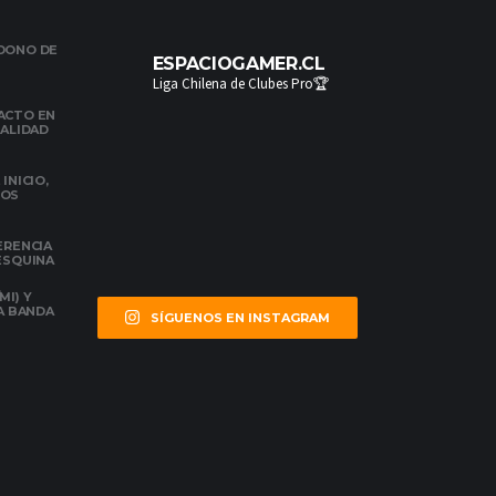
NDONO DE
ESPACIOGAMER.CL
Liga Chilena de Clubes Pro🏆
ACTO EN
NALIDAD
INICIO,
DOS
ERENCIA
 ESQUINA
MI) Y
LA BANDA
SÍGUENOS EN INSTAGRAM