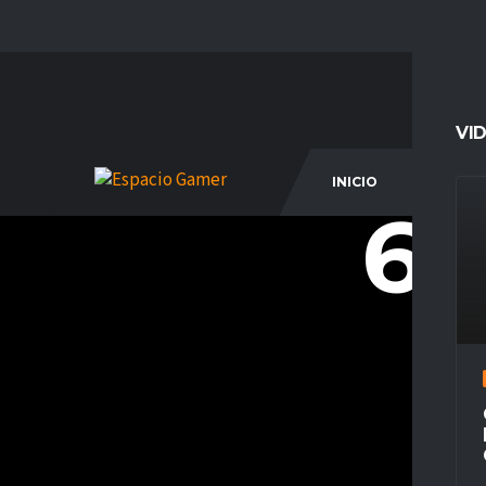
VI
INICIO
COM
69