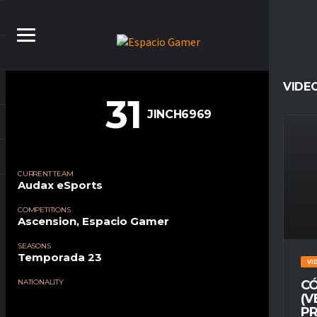
VIDE
31
JINCH6969
CURRENT TEAM
Audax eSports
COMPETITIONS
Ascension, Espacio Gamer
SEASONS
Temporada 23
VI
NATIONALITY
CÓ
(V
PR