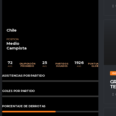
Chile
POSITION
Medio
Campista
72
25
1926
CALIFICACIÓN
PARTIDOS
PUNTUACIÓN
AVG
AVG
AVG
PROMEDIO
JUGADOS
GLOBAL
EV
ASISTENCIAS POR PARTIDO
0
%
GR
TE
GOLES POR PARTIDO
0
%
PORCENTAJE DE DERROTAS
48
%