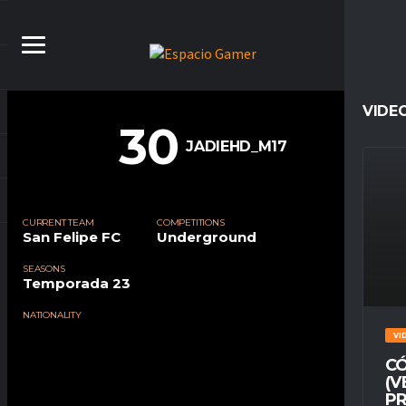
VIDE
30
JADIEHD_M17
CURRENT TEAM
COMPETITIONS
San Felipe FC
Underground
SEASONS
Temporada 23
NATIONALITY
VI
CÓ
(V
PR