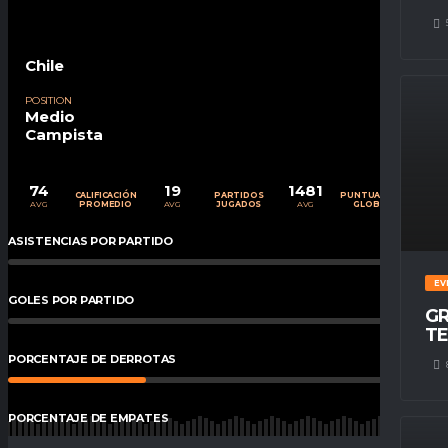
Chile
POSITION
Medio
Campista
74
19
1481
CALIFICACIÓN
PARTIDOS
PUNTUACIÓN
AVG
AVG
AVG
PROMEDIO
JUGADOS
GLOBAL
ASISTENCIAS POR PARTIDO
0
%
EV
GOLES POR PARTIDO
0
%
GR
TE
PORCENTAJE DE DERROTAS
32
%
PORCENTAJE DE EMPATES
16
%