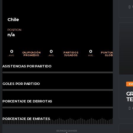
Chile
POSITION
n/a
0
0
0
CALIFICACIÓN
PARTIDOS
PUNTUACIÓN
AVG
AVG
AVG
PROMEDIO
JUGADOS
GLOBAL
ASISTENCIAS POR PARTIDO
0
%
GOLES POR PARTIDO
0
%
EV
GR
TE
PORCENTAJE DE DERROTAS
0
%
PORCENTAJE DE EMPATES
0
%
ESPACIO GAMER