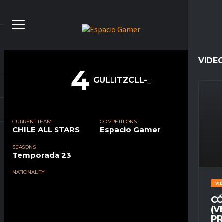
VIDE
4
GULLITZCLL-_
CURRENT TEAM
COMPETITIONS
CHILE ALL STARS
Espacio Gamer
SEASONS
Temporada 23
NATIONALITY
VI
CÓ
(V
PR