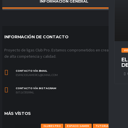
INFORMACIÓN GENERAL
PORCENTAJE DE VICTORIAS
0
%
INFORMACIÓN DE CONTACTO
Proyecto de ligas Club Pro. Estamos comprometidos en crear ligas
VI
de alta competencia y calidad.
EL
DE
CONTACTO VÍA EMAIL
ESPACIOGAMERCL@GMAIL.COM
CONTACTO VÍA INSTAGRAM
BIT.LY/31S1RNL
MÁS VÍSTOS
CLUBES PRO
ESPACIO GAMER
TUTORIALES