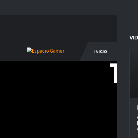
VI
INICIO
COM
18