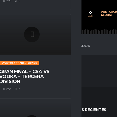
540
0
0
0
0
CALIFICACIÓN
PARTIDOS
PUNTUACI
PROMEDIO
JUGADOS
GLOBAL
AVG
AVG
AVG
ESPACIO GAMER
ESTADÍSTICAS DEL JUGADOR
EVENTOS Y TRANSMISIONES
GRAN FINAL – CS4 VS
VODKA – TERCERA
DIVISION
850
0
STOS
ENTRADAS RECIENTES