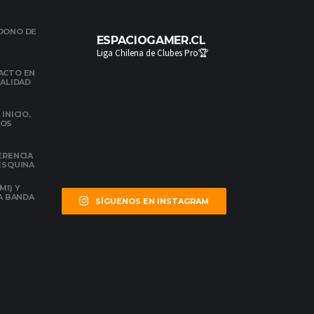
NDONO DE
ESPACIOGAMER.CL
Liga Chilena de Clubes Pro🏆
ACTO EN
NALIDAD
INICIO,
DOS
ERENCIA
 ESQUINA
MI) Y
LA BANDA
SÍGUENOS EN INSTAGRAM