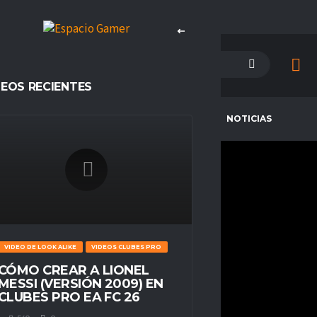
DEOS RECIENTES
PETENCIAS
CAMPEONES
NOTICIAS
GALLARDO_2501
CURRENT TEAM
SANTIAGO WANDERERS ESPORTS
VIDEO DE LOOK ALIKE
VIDEOS CLUBES PRO
COMPETITIONS
SEASONS
Espacio Gamer
Temporada 23
CÓMO CREAR A LIONEL
MESSI (VERSIÓN 2009) EN
NATIONALITY
POSITION
CLUBES PRO EA FC 26
Perú
n/a