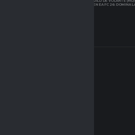
LA MEJOR BUILD DE VOLANTE (MD/
CARRILERO EN EA FC 26: DOMINA 
ARQUETIPOS EN
CLUBES PRO DE
EAFC26: TODO LO
QUE DEBES SABER
SOBRE EL NUEVO
SISTEMA