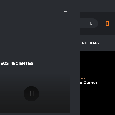
PETENCIAS
CAMPEONES
NOTICIAS
DEOS RECIENTES
FZBASTY1920
CURRENT TEAM
COMPETITIONS
ANUBIS BLACK ESPORTS
Espacio Gamer
SEASONS
Temporada 23
NATIONALITY