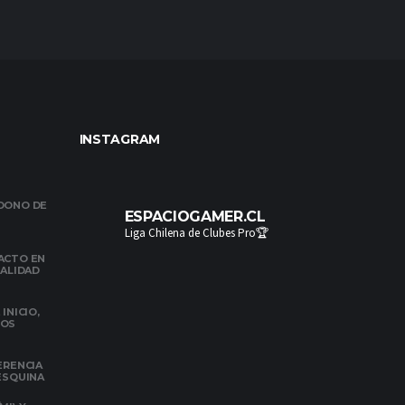
INSTAGRAM
NDONO DE
ESPACIOGAMER.CL
Liga Chilena de Clubes Pro🏆
ACTO EN
NALIDAD
INICIO,
DOS
ERENCIA
 ESQUINA