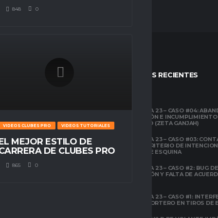
848
0
STOS
ENTRADAS RECIENTES
CLUBES PRO
TEMPORADA 23 – CASO #04: ABA
COMPETICIÓN E INCUMPLIMIENTO
ESPACIO GAMER
ECONÓMICO (ZETA GANJAH)
VIDEOS CLUBES PRO
VIDEOS TUTORIALES
TUTORIALES
¿QUÉ ES CLUBES
TEMPORADA 23 – CASO #03: CONT
EL MEJOR ESTILO DE
PRO?
EL ÁREA Y CRITERIO DE INTENCIO
CARRERA DE CLUBES PRO
EN TIROS DE ESQUINA
CLUBES PRO
865
0
TEMPORADA 23 – CASO #2: BUG DE 
ESPACIO GAMER
DESCONEXIÓN Y FALTA DE ACUER
TODOS LOS
PREVIOS
ATRIBUTOS DE FIFA
22 EXPLICADOS
TEMPORADA 23 – CASO #1: INTERF
ILEGAL AL PORTERO EN TIROS DE
CLUBES PRO
ESPACIO GAMER