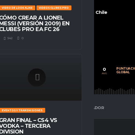
VIDEO DE LOOK ALIKE
VIDEOS CLUBES PRO
Chile
CÓMO CREAR A LIONEL
MESSI (VERSIÓN 2009) EN
CLUBES PRO EA FC 26
542
0
POSITION
n/a
0
0
0
CALIFICACIÓN
PARTIDOS
PUNTUACI
PROMEDIO
JUGADOS
GLOBAL
AVG
AVG
AVG
ESPACIO GAMER
ESTADÍSTICAS DEL JUGADOR
EVENTOS Y TRANSMISIONES
GRAN FINAL – CS4 VS
VODKA – TERCERA
DIVISION