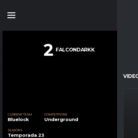
2
FALCONDARKK
VIDE
CURRENT TEAM
COMPETITIONS
Bluelock
Underground
SEASONS
Temporada 23