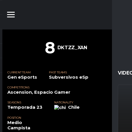
8
DKTZZ_XAN
VIDE
CURRENT TEAM
PAST TEAMS
Gen eSports
Subversivos eSp
COMPETITIONS
Ascension, Espacio Gamer
SEASONS
NATIONALITY
Temporada 23
Chile
POSITION
Medio
Campista