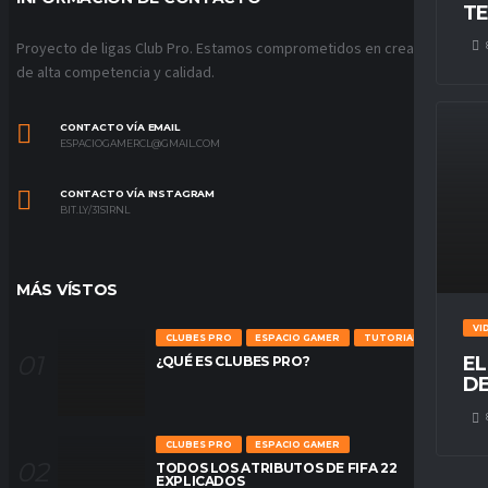
TE
Proyecto de ligas Club Pro. Estamos comprometidos en crear ligas
de alta competencia y calidad.
CONTACTO VÍA EMAIL
ESPACIOGAMERCL@GMAIL.COM
CONTACTO VÍA INSTAGRAM
BIT.LY/31S1RNL
MÁS VÍSTOS
VI
CLUBES PRO
ESPACIO GAMER
TUTORIALES
EL
¿QUÉ ES CLUBES PRO?
DE
CLUBES PRO
ESPACIO GAMER
TODOS LOS ATRIBUTOS DE FIFA 22
EXPLICADOS