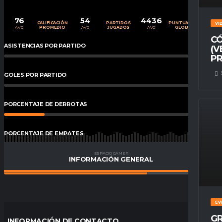
76
54
4436
CALIFICACIÓN
PARTIDOS
PUNTUACIÓN
VI
AVG
AVG
AVG
PROMEDIO
JUGADOS
GLOBAL
CÓ
ASISTENCIAS POR PARTIDO
0
%
(V
PR
GOLES POR PARTIDO
0
%
PORCENTAJE DE DERROTAS
19
%
PORCENTAJE DE EMPATES
15
%
ESPACIO GAMER
INFORMACIÓN GENERAL
PORCENTAJE DE VICTORIAS
67
%
EV
GR
INFORMACIÓN DE CONTACTO