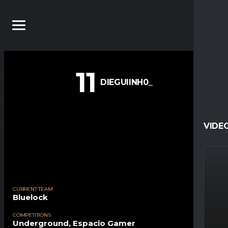
11
DIEGUIINH0_
VIDE
CURRENT TEAM
Bluelock
COMPETITIONS
Underground, Espacio Gamer