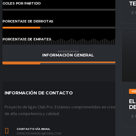
TE
GOLES POR PARTIDO
0
%
PORCENTAJE DE DERROTAS
29
%
PORCENTAJE DE EMPATES
41
%
ESPACIO GAMER
INFORMACIÓN GENERAL
PORCENTAJE DE VICTORIAS
29
%
VI
INFORMACIÓN DE CONTACTO
EL
DE
Proyecto de ligas Club Pro. Estamos comprometidos en crear ligas
de alta competencia y calidad.
CONTACTO VÍA EMAIL
ESPACIOGAMERCL@GMAIL.COM