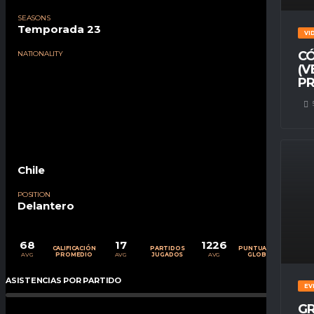
SEASONS
Temporada 23
VI
CÓ
NATIONALITY
(V
PR
Chile
POSITION
Delantero
68
17
1226
CALIFICACIÓN
PARTIDOS
PUNTUACIÓN
AVG
AVG
AVG
PROMEDIO
JUGADOS
GLOBAL
ASISTENCIAS POR PARTIDO
0
%
EV
GR