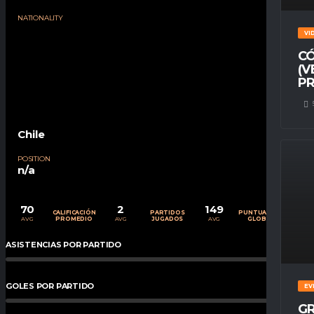
NATIONALITY
VI
CÓ
(V
PR
Chile
POSITION
n/a
70
2
149
CALIFICACIÓN
PARTIDOS
PUNTUACIÓN
AVG
AVG
AVG
PROMEDIO
JUGADOS
GLOBAL
ASISTENCIAS POR PARTIDO
0
%
GOLES POR PARTIDO
0
%
EV
GR