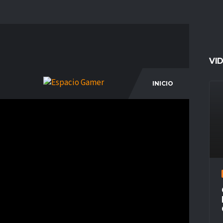
VI
INICIO
COM
11