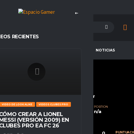
DEOS RECIENTES
PETENCIAS
CAMPEONES
NOTICIAS
DESPAVILA
CURRENT TEAM
COMPETITIONS
CHILE ALL STARS
Espacio Gamer
VIDEO DE LOOK ALIKE
VIDEOS CLUBES PRO
SEASONS
NATIONALITY
POSITION
Temporada 23
Chile
n/a
CÓMO CREAR A LIONEL
MESSI (VERSIÓN 2009) EN
CLUBES PRO EA FC 26
0
0
0
CALIFICACIÓN
PARTIDOS
PUNTUACI