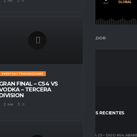
542
0
PROMEDIO
JUGADOS
GLOBAL
AVG
AVG
AVG
ESPACIO GAMER
ESTADÍSTICAS DEL JUGADOR
EVENTOS Y TRANSMISIONES
GRAN FINAL – CS4 VS
VODKA – TERCERA
DIVISION
848
0
STOS
ENTRADAS RECIENTES
CLUBES PRO
TEMPORADA 23 – CASO #04: ABA