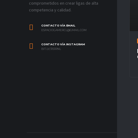
comprometidos en crear ligas de alta
competencia y calidad.
CONTACTO VÍA EMAIL
ESPACIOGAMERCL@GMAIL.COM
CONTACTO VÍA INSTAGRAM
BIT.LY/31S1RNL