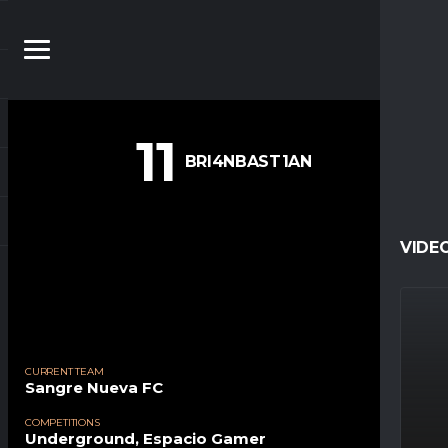
11
BRI4NBAST1AN
VIDE
CURRENT TEAM
Sangre Nueva FC
COMPETITIONS
Underground, Espacio Gamer