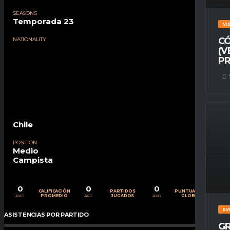
SEASONS
Temporada 23
VI
CÓ
NATIONALITY
(V
PR
Chile
POSITION
Medio
Campista
0
0
0
CALIFICACIÓN
PARTIDOS
PUNTUACIÓN
AVG
AVG
AVG
PROMEDIO
JUGADOS
GLOBAL
EV
ASISTENCIAS POR PARTIDO
0
%
GR