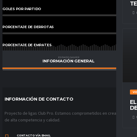
TE
GOLES POR PARTIDO
0
%
PORCENTAJE DE DERROTAS
0
%
PORCENTAJE DE EMPATES
0
%
ESPACIO GAMER
INFORMACIÓN GENERAL
PORCENTAJE DE VICTORIAS
0
%
VI
INFORMACIÓN DE CONTACTO
EL
DE
Proyecto de ligas Club Pro. Estamos comprometidos en crear ligas
de alta competencia y calidad.
CONTACTO VÍA EMAIL