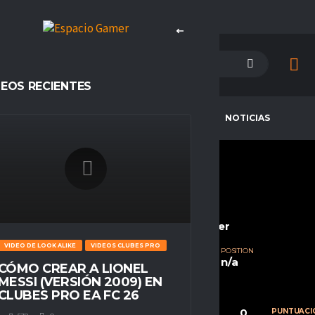
DEOS RECIENTES
PETENCIAS
CAMPEONES
NOTICIAS
BRAYANGF31
CURRENT TEAM
COMPETITIONS
LEGEND ESPORTS
Espacio Gamer
VIDEO DE LOOK ALIKE
VIDEOS CLUBES PRO
SEASONS
NATIONALITY
POSITION
Temporada 23
Chile
n/a
CÓMO CREAR A LIONEL
MESSI (VERSIÓN 2009) EN
CLUBES PRO EA FC 26
0
0
0
CALIFICACIÓN
PARTIDOS
PUNTUACI