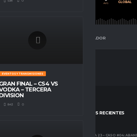
538
0
PROMEDIO
JUGADOS
GLOBAL
AVG
AVG
AVG
ESPACIO GAMER
ESTADÍSTICAS DEL JUGADOR
EVENTOS Y TRANSMISIONES
GRAN FINAL – CS4 VS
VODKA – TERCERA
DIVISION
843
0
STOS
ENTRADAS RECIENTES
CLUBES PRO
TEMPORADA 23 – CASO #04: ABA