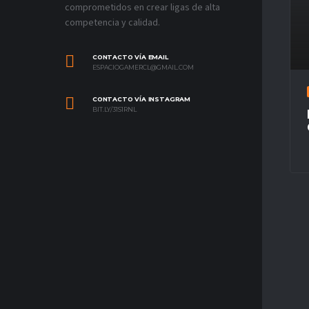
comprometidos en crear ligas de alta
competencia y calidad.
CONTACTO VÍA EMAIL
ESPACIOGAMERCL@GMAIL.COM
CONTACTO VÍA INSTAGRAM
BIT.LY/31S1RNL