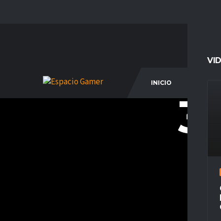
VI
INICIO
COM
31