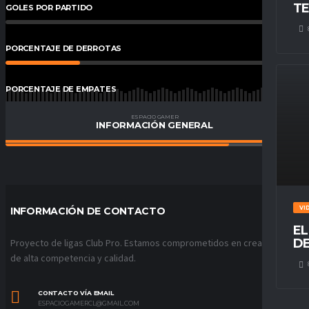
TE
GOLES POR PARTIDO
0
%
PORCENTAJE DE DERROTAS
25
%
PORCENTAJE DE EMPATES
0.00
%
ESPACIO GAMER
INFORMACIÓN GENERAL
PORCENTAJE DE VICTORIAS
75
%
VI
INFORMACIÓN DE CONTACTO
EL
DE
Proyecto de ligas Club Pro. Estamos comprometidos en crear ligas
de alta competencia y calidad.
CONTACTO VÍA EMAIL
ESPACIOGAMERCL@GMAIL.COM