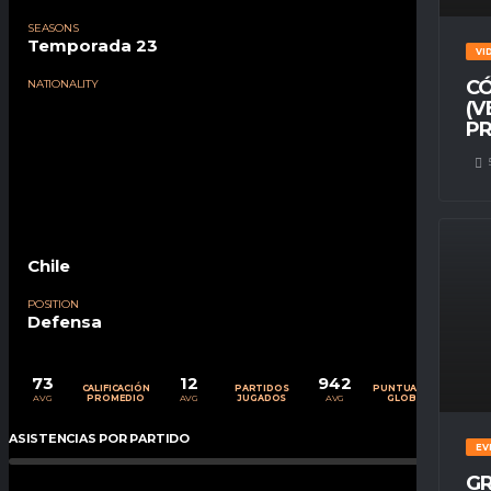
SEASONS
Temporada 23
VI
CÓ
NATIONALITY
(V
PR
Chile
POSITION
Defensa
73
12
942
CALIFICACIÓN
PARTIDOS
PUNTUACIÓN
AVG
AVG
AVG
PROMEDIO
JUGADOS
GLOBAL
ASISTENCIAS POR PARTIDO
0
%
EV
GR