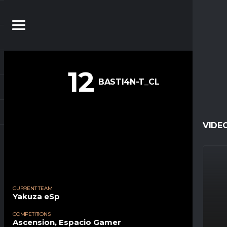
12
BASTI4N-T_CL
VIDE
CURRENT TEAM
Yakuza eSp
COMPETITIONS
Ascension, Espacio Gamer