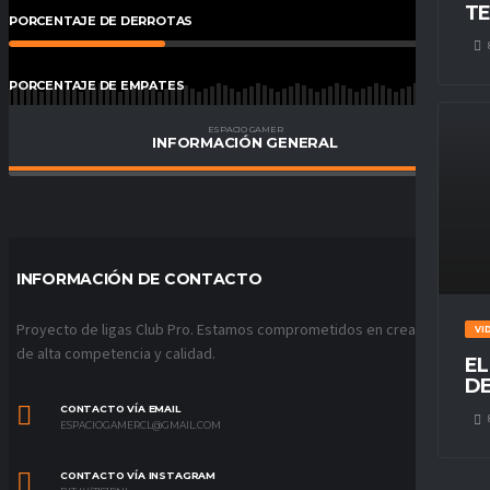
TE
PORCENTAJE DE DERROTAS
33
%
PORCENTAJE DE EMPATES
67
%
ESPACIO GAMER
INFORMACIÓN GENERAL
PORCENTAJE DE VICTORIAS
0.00
%
INFORMACIÓN DE CONTACTO
Proyecto de ligas Club Pro. Estamos comprometidos en crear ligas
VI
de alta competencia y calidad.
EL
DE
CONTACTO VÍA EMAIL
ESPACIOGAMERCL@GMAIL.COM
CONTACTO VÍA INSTAGRAM