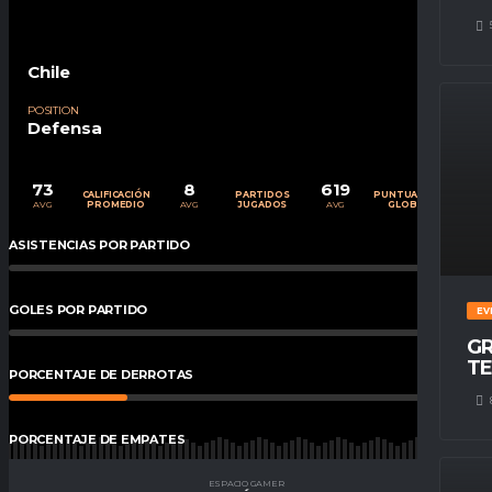
Chile
POSITION
Defensa
73
8
619
CALIFICACIÓN
PARTIDOS
PUNTUACIÓN
AVG
AVG
AVG
PROMEDIO
JUGADOS
GLOBAL
ASISTENCIAS POR PARTIDO
0
%
GOLES POR PARTIDO
0
%
EV
GR
TE
PORCENTAJE DE DERROTAS
25
%
PORCENTAJE DE EMPATES
13
%
ESPACIO GAMER