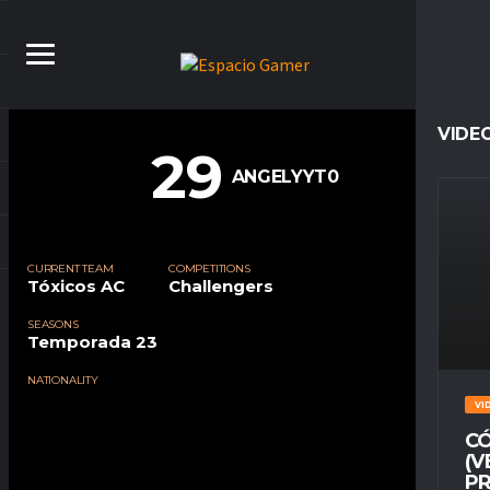
VIDE
29
ANGELYYT0
CURRENT TEAM
COMPETITIONS
Tóxicos AC
Challengers
SEASONS
Temporada 23
NATIONALITY
VI
CÓ
(V
PR