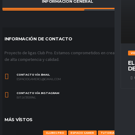
INFORMACIÓN GENERAL
PORCENTAJE DE VICTORIAS
63
%
INFORMACIÓN DE CONTACTO
Proyecto de ligas Club Pro. Estamos comprometidos en crear ligas
VI
de alta competencia y calidad.
EL
DE
CONTACTO VÍA EMAIL
ESPACIOGAMERCL@GMAIL.COM
CONTACTO VÍA INSTAGRAM
BIT.LY/31S1RNL
MÁS VÍSTOS
CLUBES PRO
ESPACIO GAMER
TUTORIALES