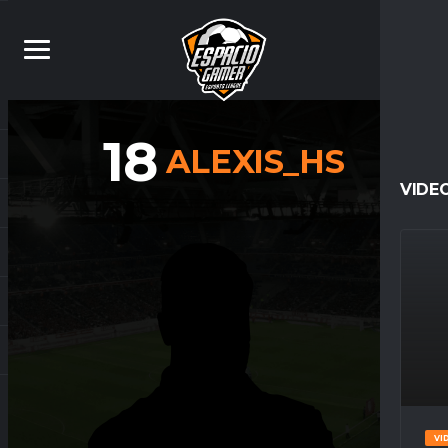
18
ALEXIS_HS
VIDE
VI