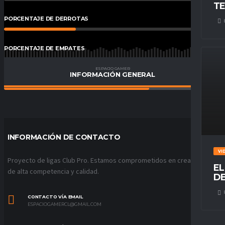
TE
PORCENTAJE DE DERROTAS
33
%
PORCENTAJE DE EMPATES
0.00
%
ESPACIO GAMER
INFORMACIÓN GENERAL
PORCENTAJE DE VICTORIAS
67
%
INFORMACIÓN DE CONTACTO
VI
Proyecto de ligas Club Pro. Estamos comprometidos en crear ligas
EL
de alta competencia y calidad.
DE
CONTACTO VÍA EMAIL
ESPACIOGAMERCL@GMAIL.COM